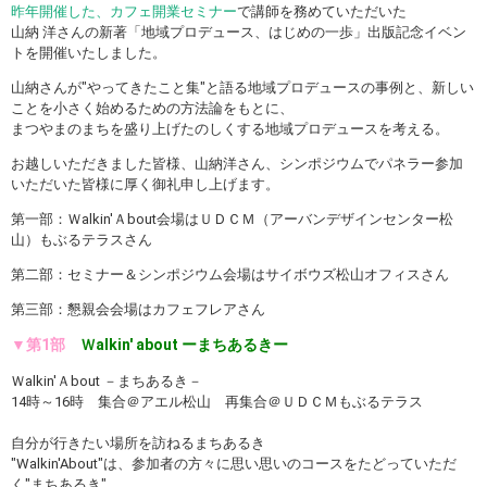
昨年開催した、カフェ開業セミナー
で講師を務めていただいた
山納 洋さんの新著「地域プロデュース、はじめの一歩」出版記念イベン
トを開催いたしました。
山納さんが"やってきたこと集"と語る地域プロデュースの事例と、新しい
ことを小さく始めるための方法論をもとに、
まつやまのまちを盛り上げたのしくする地域プロデュースを考える。
お越しいただきました皆様、山納洋さん、シンポジウムでパネラー参加
いただいた皆様
に厚く御礼申し上げます。
第一部：Ｗalkin'Ａbout会場はＵＤＣＭ（アーバンデザインセンター松
山）もぶるテラスさん
第二部：セミナー＆シンポジウム会場はサイボウズ松山オフィスさん
第三部：懇親会会場はカフェフレアさん
▼第1部
Ｗalkin' about ーまちあるきー
Ｗalkin'Ａbout －まちあるき－
14時～16時 集合＠アエル松山 再集合＠ＵＤＣＭもぶるテラス
自分が行きたい場所を訪ねるまちあるき
"Walkin'About"は、参加者の方々に思い思いのコースをたどっていただ
く"まちあるき"