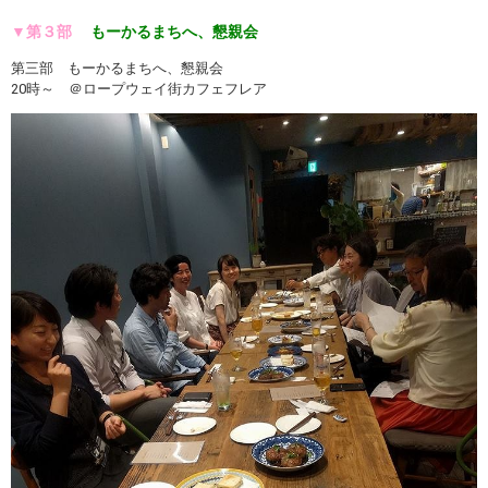
▼第３部
もーかるまちへ、懇親会
第三部 もーかるまちへ、懇親会
20時～ ＠ロープウェイ街カフェフレア