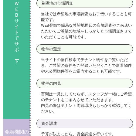
Ｗ
希望地の市場調査
Ｅ
当社では希望地の市場調査もお手伝いすることも可
Ｂ
能です。
サ
WEB登録で簡易な希望地周辺の店舗調査やご来店い
イ
ただいてご希望の地域をしっかりと市場調査させて
ト
いただくことも可能です。
で
サ
ポ
物件の選定
当サイトの物件検索でテナント物件をご覧いただ
ト
き、ご希望の条件をご登録いただくことで新着物件
や未公開物件等をご案内することも可能です。
物件の内見
百聞は一見にしてならず、スタッフが一緒にご希望
のテナントをご案内させていただきます。
内見の際はテナント周辺環境もしっかり確認してく
ださい。
資金調達
金融機関の
予算が決まったら、資金調達を行います。