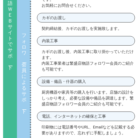
語
お気軽にお問合せください。
Ｗ
Ｅ
カギのお渡し
Ｂ
サ
契約締結後、カギのお渡しを実施致します。
イ
フ
ト
ォ
内装工事
で
ロ
サ
カギのお渡し後、内装工事に取り掛かっていただけ
ワ
ポ
ます。
内装工事業者は繁盛店物語フォロワー会員のご紹介
会
ト
も可能です。
員
に
よ
設備・備品・什器の購入
る
厨房機器や家具等の購入を行います。店舗の設計を
サ
しっかり考え、必要な設備や備品を調達します。繁
ポ
盛店物語フォロワー会員のご紹介も可能です。
ト
電話、インターネットの確保と工事
印刷物には電話番号やURL、Emailなどを記載する必
要がありますので、忘れずに手配しましょう。