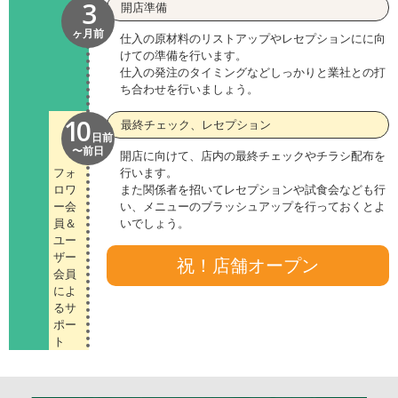
3
開店準備
ヶ月前
仕入の原材料のリストアップやレセプションにに向
けての準備を行います。
仕入の発注のタイミングなどしっかりと業社との打
ち合わせを行いましょう。
10
最終チェック、レセプション
日前
〜前日
開店に向けて、店内の最終チェックやチラシ配布を
フォ
行います。
ロワ
また関係者を招いてレセプションや試食会なども行
ー会
い、メニューのブラッシュアップを行っておくとよ
員＆
いでしょう。
ユー
ザー
祝！店舗オープン
会員
によ
るサ
ポー
ト