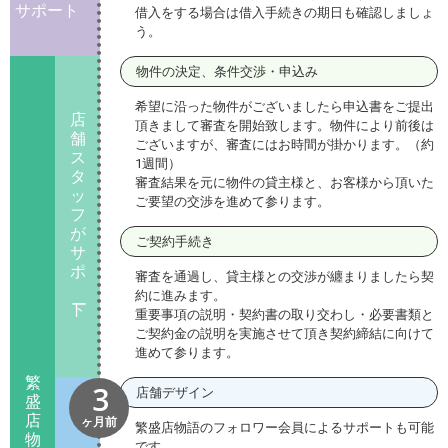
サポート
借入をする場合は借入手続きの期日も確認しましょ
う。
物件の決定、条件交渉・申込み
希望に沿った物件がございましたら申込書をご提出
店
頂きまして審査を開始致します。物件により前後は
舗
ございますが、審査にはお時間が掛かります。（約
ス
1週間）
タ
審査結果を元に物件の貸主様と、お客様から頂いた
ッ
ご要望の交渉を進めて参ります。
フ
が
ご契約手続き
サ
ポ
審査を通過し、貸主様との交渉が纏まりましたら契
約に進みます。
ト
重要事項の説明・契約書の取り交わし・必要書類と
ご契約金の説明を実施させて頂き契約締結に向けて
進めて参ります。
繁
3
店舗デザイン
盛
店
ヶ月前
繁盛店物語のフォロワー会員によるサポートも可能
物
です。