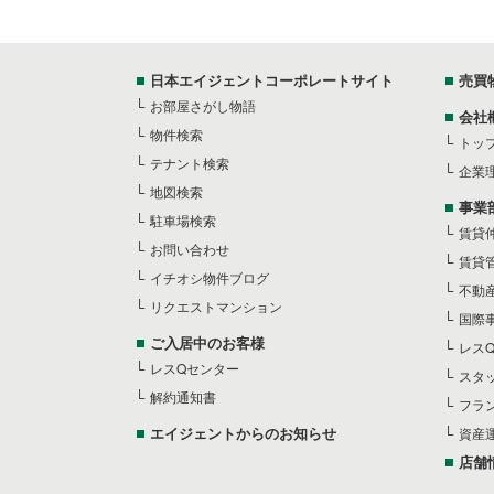
日本エイジェントコーポレートサイト
売買
お部屋さがし物語
会社
物件検索
トッ
テナント検索
企業
地図検索
事業
駐車場検索
賃貸
お問い合わせ
賃貸
イチオシ物件ブログ
不動
リクエストマンション
国際
ご入居中のお客様
レス
レスQセンター
スタ
解約通知書
フラ
エイジェントからのお知らせ
資産
店舗