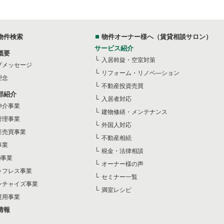
物件検索
物件オーナー様へ（賃貸相談サロン）
サービス紹介
概要
入居斡旋・空室対策
プメッセージ
リフォーム・リノベ―ション
理念
不動産投資売買
部紹介
入居者対応
仲介事業
建物修繕・メンテナンス
管理事業
外国人対応
産売買事業
不動産相続
事業
税金・法律相談
Q事業
オーナー様の声
ッフレス事業
セミナー一覧
ンチャイズ事業
満室レシピ
運用事業
情報