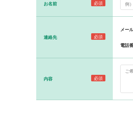
必須
お名前
メー
必須
連絡先
電話
必須
内容