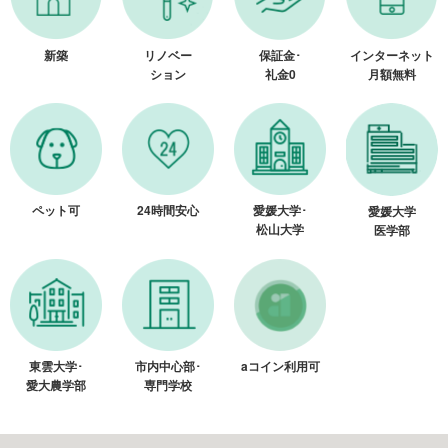
新築
リノベー
保証金･
インターネット
ション
礼金0
月額無料
ペット可
24時間安心
愛媛大学･
愛媛大学
松山大学
医学部
東雲大学･
市内中心部･
aコイン利用可
愛大農学部
専門学校