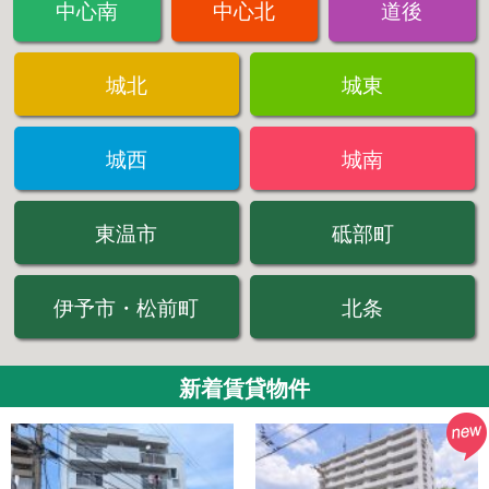
中心南
中心北
道後
城北
城東
城西
城南
東温市
砥部町
伊予市・松前町
北条
新着賃貸物件