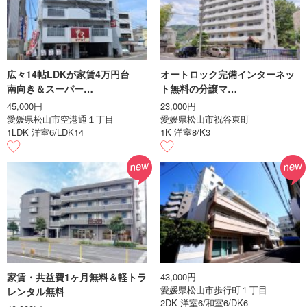
広々14帖LDKが家賃4万円台
オートロック完備インターネッ
南向き＆スーパー…
ト無料の分譲マ…
45,000円
23,000円
愛媛県松山市空港通１丁目
愛媛県松山市祝谷東町
1LDK 洋室6/LDK14
1K 洋室8/K3
家賃・共益費1ヶ月無料＆軽トラ
43,000円
愛媛県松山市歩行町１丁目
レンタル無料
2DK 洋室6/和室6/DK6