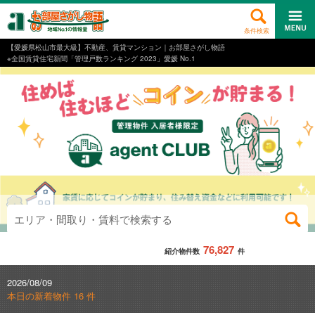
条件検索
【愛媛県松山市最大級】不動産、賃貸マンション｜お部屋さがし物語
※全国賃貸住宅新聞「管理戸数ランキング 2023」愛媛 No.1
エリア・間取り・賃料で検索する
76,827
紹介物件数
件
2026/08/09
本日の新着物件 16 件