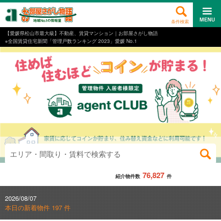
条件検索
【愛媛県松山市最大級】不動産、賃貸マンション｜お部屋さがし物語
※全国賃貸住宅新聞「管理戸数ランキング 2023」愛媛 No.1
エリア・間取り・賃料で検索する
76,827
紹介物件数
件
2026/08/07
本日の新着物件 197 件