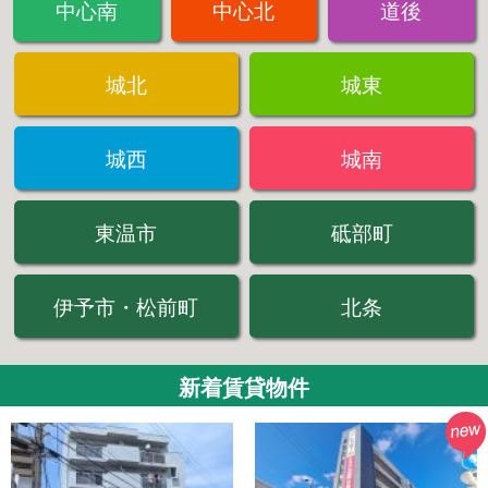
中心南
中心北
道後
城北
城東
城西
城南
東温市
砥部町
伊予市・松前町
北条
新着賃貸物件