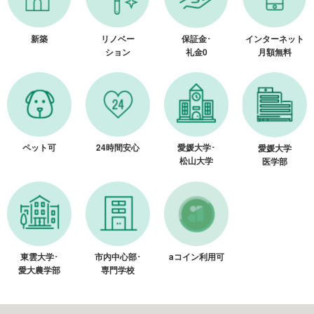
新築
リノベー
保証金･
インターネット
ション
礼金0
月額無料
ペット可
24時間安心
愛媛大学･
愛媛大学
松山大学
医学部
東雲大学･
市内中心部･
aコイン利用可
愛大農学部
専門学校